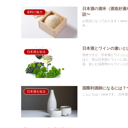
日本酒の酒米（酒造好適
原料の魅力
説〜
お世話になっております！nanaです。 日本酒造りにかかせない原料であるお米。実は、普段私
米...
日本酒とワインの違いと
日本酒を知る
突然ですが、日本酒とワインには、ど
ほど、実は日本酒とワインに深
器、楽しむ温度帯からワインと
国際利酒師になるには？
日本酒を知る
こんにち