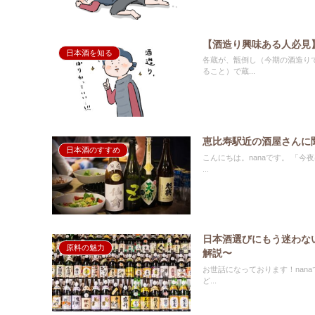
【酒造り興味ある人必見
日本酒を知る
各蔵が、甑倒し（今期の酒造り
ること）で蔵...
恵比寿駅近の酒屋さんに
日本酒のすすめ
こんにちは。nanaです。 「今夜は日本酒！」となれば、肴はお刺身を思い浮かべる方は多いのではないでしょうか。
...
日本酒選びにもう迷わな
原料の魅力
解説〜
お世話になっております！nanaです。 居酒屋で日本酒のメニューを見ている時や、酒屋さんで
ど...