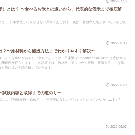
2022.07.16
米）とは？ 〜食べるお米との違いから、代表的な酒米まで徹底解
たちが食べているご飯
2022.06.30
は？〜原材料から醸造方法までわかりやすく解説〜
んな違いがあるかご存知でしょうか。日本酒は"Japanese rice wine" と呼ばれる
い関係性が存在します。この記事では、原材料、アルコール度数、醸造方法、主な酒
日本酒の違いを読み解いていきます。
2022.06.20
〜試験内容と取得までの道のり〜
は！nanaです。 日本酒について興味を持ち始めて、「利酒師になれたらちょっとかっこいいかも...！」と...
2022.06.07